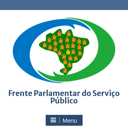
Skip
to
content
Frente Parlamentar do Serviço
Público
Menu