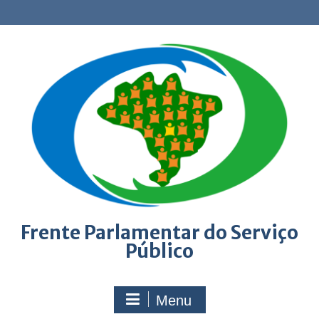
Skip
to
content
Frente Parlamentar do Serviço
Público
Menu