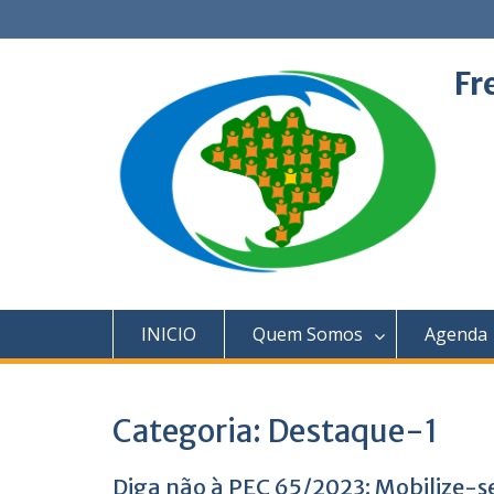
Skip
to
content
Fr
INICIO
Quem Somos
Agenda
Categoria:
Destaque-1
Diga não à PEC 65/2023: Mobilize-se