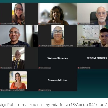
ço Público realizou na segunda-feira (13/Abr), a 84ª reuni