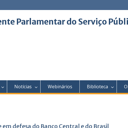
ente Parlamentar do Serviço Públ
Notícias
Webinários
Biblioteca
O
 em defesa do Banco Central e do Brasil