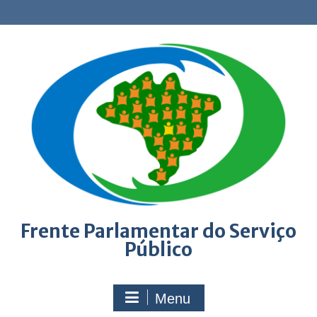
Skip
to
content
Frente Parlamentar do Serviço
Público
Menu