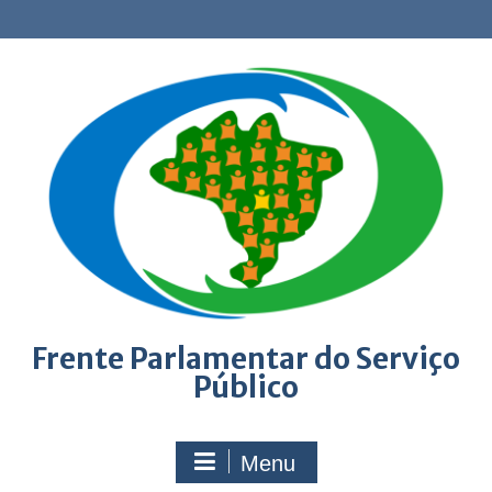
Skip
to
content
Frente Parlamentar do Serviço
Público
Menu