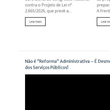
contra o Projeto de Lei nº
prepara
2.665/2026, que prevê a…
A Fren
Leia mais
Leia m
Não é “Reforma” Administrativa – É Des
dos Serviços Públicos!
Tocador
de
vídeo