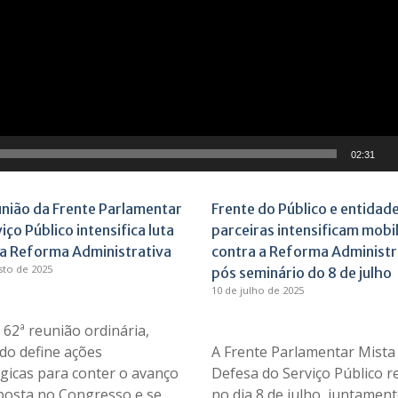
02:31
união da Frente Parlamentar
Frente do Público e entidad
iço Público intensifica luta
parceiras intensificam mobi
 a Reforma Administrativa
contra a Reforma Administr
sto de 2025
pós seminário do 8 de julho
10 de julho de 2025
62ª reunião ordinária,
do define ações
A Frente Parlamentar Mista
gicas para conter o avanço
Defesa do Serviço Público re
posta no Congresso e se
no dia 8 de julho, juntament