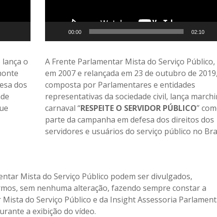
00:00
02:10
 lança o
A Frente Parlamentar Mista do Serviço Público, 
monte
em 2007 e relançada em 23 de outubro de 2019
fesa dos
composta por Parlamentares e entidades
ade
representativas da sociedade civil, lança march
que
carnaval “
RESPEITE O SERVIDOR PÚBLICO
” co
parte da campanha em defesa dos direitos dos
servidores e usuários do serviço público no Bras
entar Mista do Serviço Público podem ser divulgados,
rmos, sem nenhuma alteração, fazendo sempre constar a
 Mista do Serviço Público e da Insight Assessoria Parlament
rante a exibição do vídeo.