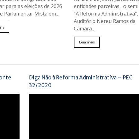
r para as eleições de 2026
entidades parceiras, o semi
te Parlamentar Mista em…
“A Reforma Administrativa”,
Auditório Nereu Ramos da
ais
Câmara…
Leia mais
monte
Diga Não à Reforma Administrativa – PEC
32/2020
Tocador
de
vídeo