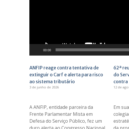
00:00
ANFIP reage contra tentativa de
62ª re
extinguir o Carf e alerta para risco
do Serv
ao sistema tributário
contra
3 de junho de 2026
12 de ago
A ANFIP, entidade parceira da
Em sua 
Frente Parlamentar Mista em
colegia
Defesa do Serviço Público, fez um
estraté
duro alerta ao Congresso Nacional
da pro