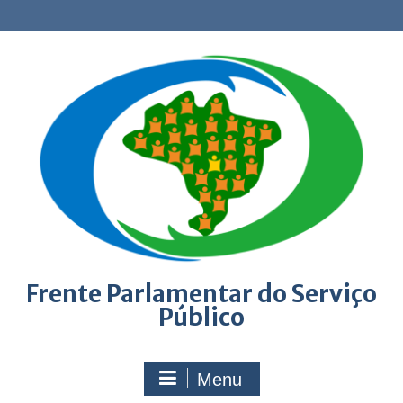
Skip
to
content
Frente Parlamentar do Serviço
Público
Menu