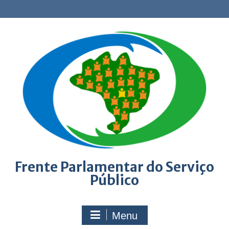
Skip
to
content
Frente Parlamentar do Serviço
Público
Menu