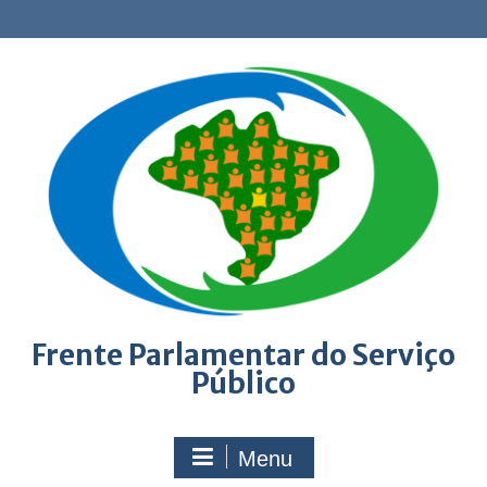
Skip
to
content
Frente Parlamentar do Serviço
Público
Menu