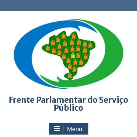
Skip
to
content
Frente Parlamentar do Serviço
Público
Menu