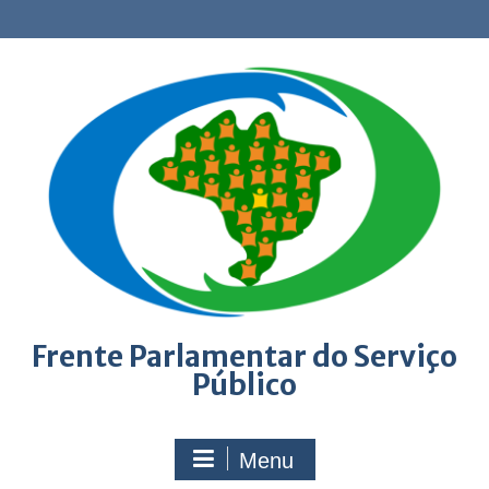
Skip
to
content
Frente Parlamentar do Serviço
Público
Menu