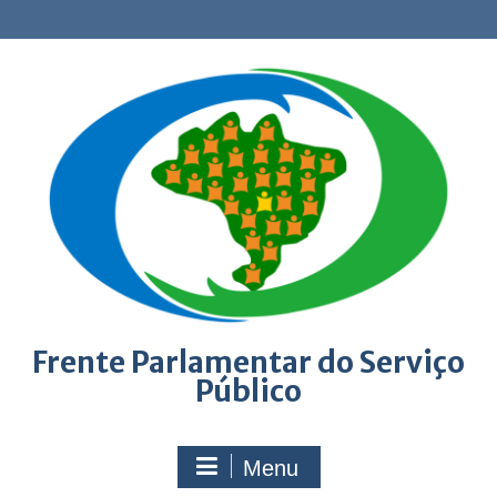
Skip
to
content
Frente Parlamentar do Serviço
Público
Menu