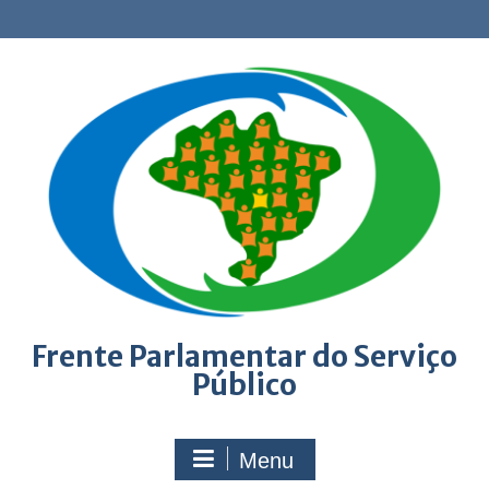
Skip
to
content
Frente Parlamentar do Serviço
Público
Menu