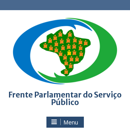
Skip
to
content
Frente Parlamentar do Serviço
Público
Menu