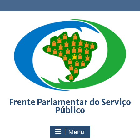
Skip
to
content
Frente Parlamentar do Serviço
Público
Menu