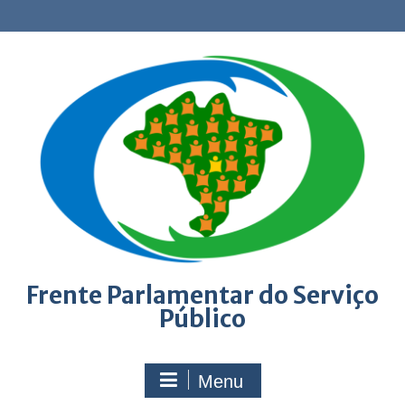
Skip
to
content
Frente Parlamentar do Serviço
Público
Menu