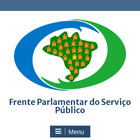
Skip
to
content
Frente Parlamentar do Serviço
Público
Menu