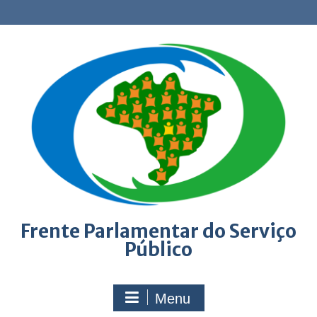
Skip
to
content
Frente Parlamentar do Serviço
Público
Menu