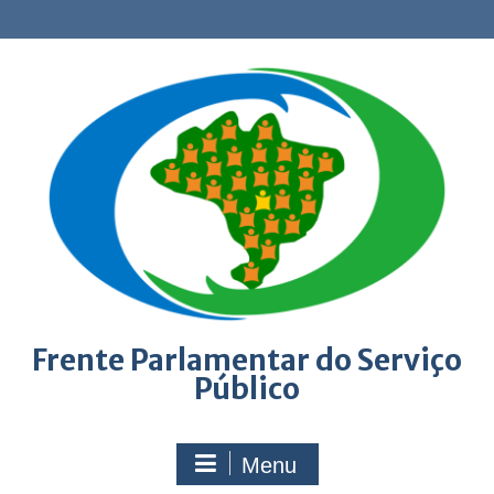
Skip
to
content
Frente Parlamentar do Serviço
Público
Menu