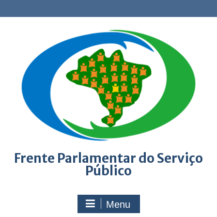
Skip
to
content
Frente Parlamentar do Serviço
Público
Menu