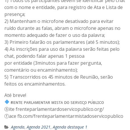
1) Todos os participantes devem se identificar pelo chat
com o nome e entidade, para registro de Ata e Lista de
presença;
2) Mantenham o microfone desativado para evitar
ruído durante as falas, abram o microfone apenas no
momento adequado de fazer o uso da palavra;
3) Primeiro falarão os parlamentares (até 5 minutos);
4) As inscrições para uso da palavra serão feitas pelo
chat, podendo falar apenas 1 pessoa
por entidade (3minutos para fazer pergunta,
comentário ou encaminhamento);
5) Transcorridos os 45 minutos de Reunião, serão
feitos os encaminhamentos.
Até breve!
ғʀᴇɴᴛᴇ ᴘᴀʀʟᴀᴍᴇɴᴛᴀʀ ᴍɪsᴛᴀ ᴅᴏ sᴇʀᴠɪᴄ̧ᴏ ᴘᴜ́ʙʟɪᴄᴏ
ⓢite frenteparlamentardoservicopublico.org/
ⓕace fb.com/frenteparlamentarmistadoservicopublico
Agenda
,
Agenda 2021
,
Agenda destaque 1