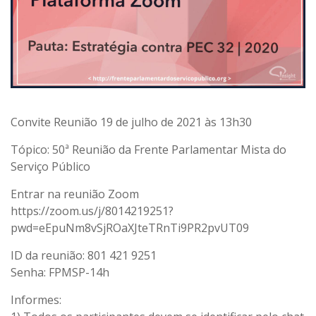
Convite Reunião 19 de julho de 2021 às 13h30
Tópico: 50ª Reunião da Frente Parlamentar Mista do
Serviço Público
Entrar na reunião Zoom
https://zoom.us/j/8014219251?
pwd=eEpuNm8vSjROaXJteTRnTi9PR2pvUT09
ID da reunião: 801 421 9251
Senha: FPMSP-14h
Informes: