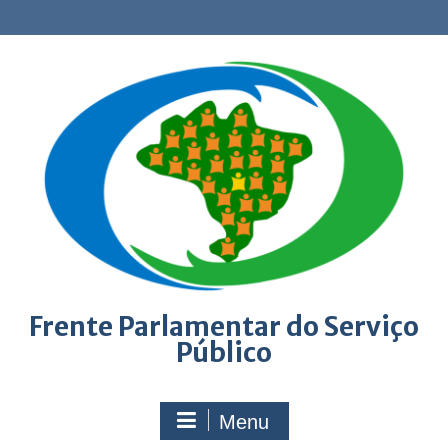
Skip
to
content
Frente Parlamentar do Serviço
Público
Menu