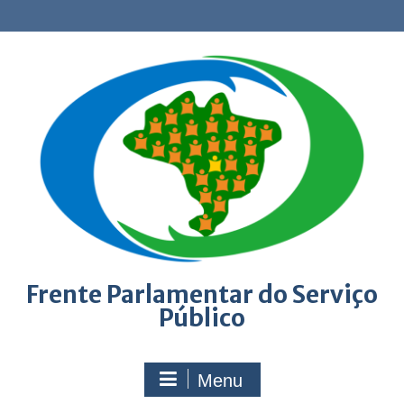
Skip
to
content
Frente Parlamentar do Serviço
Público
Menu