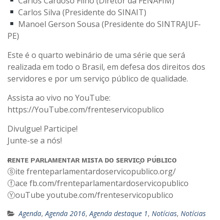
Carlos Cardoso Filho (Diretor da FENAFIM)
Carlos Silva (Presidente do SINAIT)
Manoel Gerson Sousa (Presidente do SINTRAJUF-
PE)
Este é o quarto webinário de uma série que será
realizada em todo o Brasil, em defesa dos direitos dos
servidores e por um serviço público de qualidade.
Assista ao vivo no YouTube:
https://YouTube.com/frenteservicopublico
Divulgue! Participe!
Junte-se a nós!
ғʀᴇɴᴛᴇ ᴘᴀʀʟᴀᴍᴇɴᴛᴀʀ ᴍɪsᴛᴀ ᴅᴏ sᴇʀᴠɪᴄ̧ᴏ ᴘᴜ́ʙʟɪᴄᴏ
ⓢite frenteparlamentardoservicopublico.org/
ⓕace fb.com/frenteparlamentardoservicopublico
ⓎouTube youtube.com/frenteservicopublico
Agenda
,
Agenda 2016
,
Agenda destaque 1
,
Notícias
,
Notícias