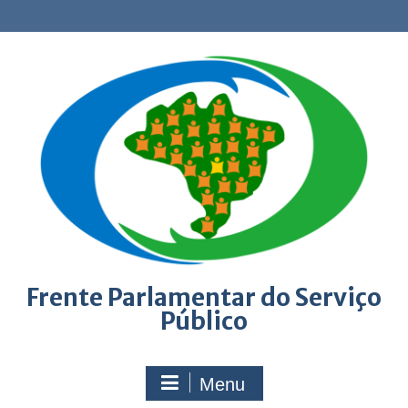
Skip
to
content
Frente Parlamentar do Serviço
Público
Menu