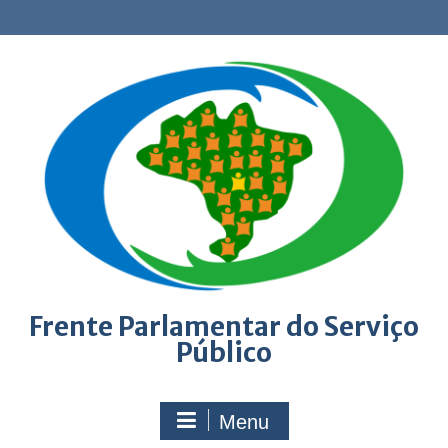
Skip
to
content
Frente Parlamentar do Serviço
Público
Menu