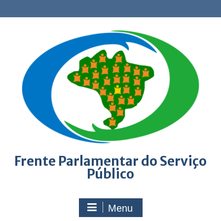
Skip
to
content
Frente Parlamentar do Serviço
Público
Menu