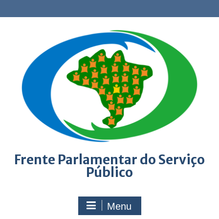
Skip
to
content
Frente Parlamentar do Serviço
Público
Menu