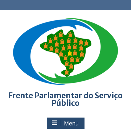
Skip
to
content
Frente Parlamentar do Serviço
Público
Menu