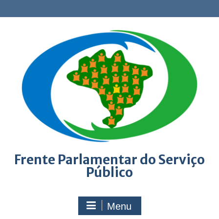
Skip
to
content
Frente Parlamentar do Serviço
Público
Menu