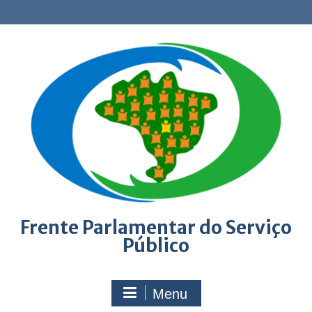
Skip
to
content
Frente Parlamentar do Serviço
Público
Menu