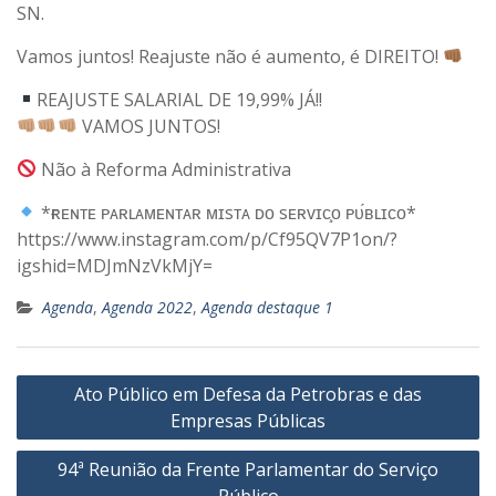
SN.
Vamos juntos! Reajuste não é aumento, é DIREITO!
REAJUSTE SALARIAL DE 19,99% JÁ!!
VAMOS JUNTOS!
Não à Reforma Administrativa
*ғʀᴇɴᴛᴇ ᴘᴀʀʟᴀᴍᴇɴᴛᴀʀ ᴍɪsᴛᴀ ᴅᴏ sᴇʀᴠɪᴄ̧ᴏ ᴘᴜ́ʙʟɪᴄᴏ*
https://www.instagram.com/p/Cf95QV7P1on/?
igshid=MDJmNzVkMjY=
Agenda
,
Agenda 2022
,
Agenda destaque 1
Navegação
Ato Público em Defesa da Petrobras e das
de
Empresas Públicas
Post
94ª Reunião da Frente Parlamentar do Serviço
Público