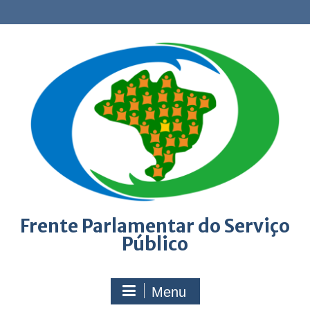
Skip
to
content
Frente Parlamentar do Serviço
Público
Menu