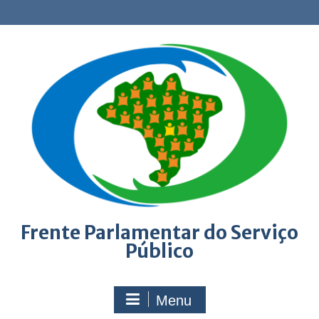
Skip
to
content
Frente Parlamentar do Serviço
Público
Menu