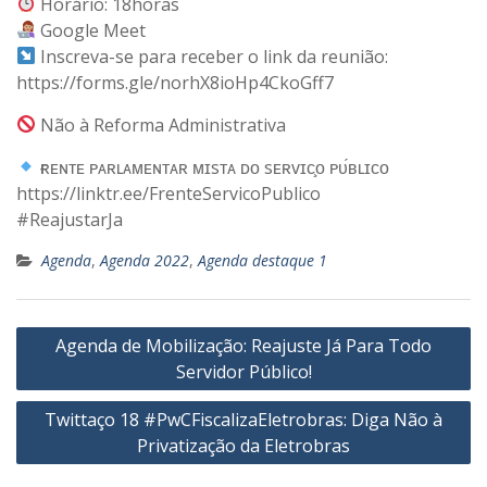
Horário: 18horas
Google Meet
Inscreva-se para receber o link da reunião:
https://forms.gle/norhX8ioHp4CkoGff7
Não à Reforma Administrativa
ғʀᴇɴᴛᴇ ᴘᴀʀʟᴀᴍᴇɴᴛᴀʀ ᴍɪsᴛᴀ ᴅᴏ sᴇʀᴠɪᴄ̧ᴏ ᴘᴜ́ʙʟɪᴄᴏ
https://linktr.ee/FrenteServicoPublico
#ReajustarJa
Agenda
,
Agenda 2022
,
Agenda destaque 1
Navegação
Agenda de Mobilização: Reajuste Já Para Todo
de
Servidor Público!
Post
Twittaço 18 #PwCFiscalizaEletrobras: Diga Não à
Privatização da Eletrobras