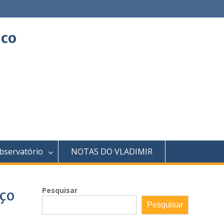
ico
bservatório
NOTAS DO VLADIMIR
Pesquisar
iço
Pesquisar