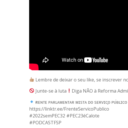
Lembre de deixar o seu like, se inscrever 
Junte-se à luta
Diga NÃO à Reforma Admin
ғʀᴇɴᴛᴇ ᴘᴀʀʟᴀᴍᴇɴᴛᴀʀ ᴍɪsᴛᴀ ᴅᴏ sᴇʀᴠɪᴄ̧ᴏ ᴘᴜ́ʙʟɪᴄᴏ
https://linktr.ee/FrenteServicoPublico
#2022semPEC32 #PEC23éCalote
#PODCASTFSP