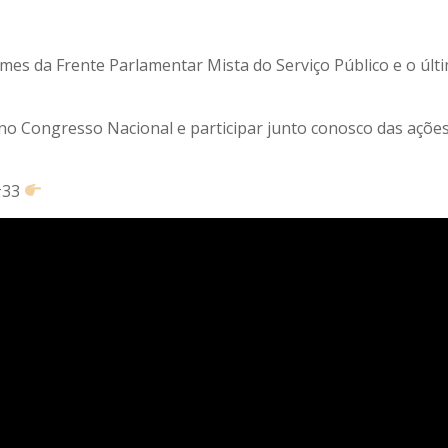
ormes da Frente Parlamentar Mista do Serviço Público e o últ
no Congresso Nacional e participar junto conosco das açõe
#33