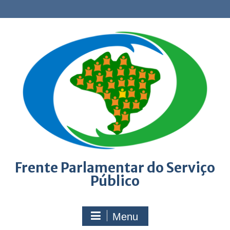
Skip
to
content
Frente Parlamentar do Serviço
Público
Menu