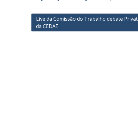
Navegação
Live da Comissão do Trabalho debate Privat
da CEDAE
de
Post