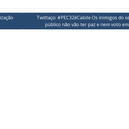
ização
Twittaço: #PEC32éCalote Os inimigos do se
público não vão ter paz e nem voto em