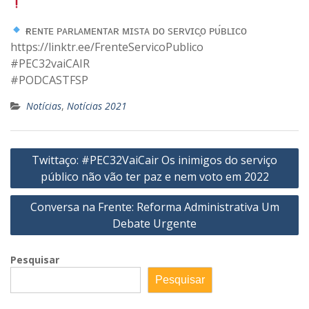
ғʀᴇɴᴛᴇ ᴘᴀʀʟᴀᴍᴇɴᴛᴀʀ ᴍɪsᴛᴀ ᴅᴏ sᴇʀᴠɪᴄ̧ᴏ ᴘᴜ́ʙʟɪᴄᴏ
https://linktr.ee/FrenteServicoPublico
#PEC32vaiCAIR
#PODCASTFSP
Notícias
,
Notícias 2021
Navegação
Twittaço: #PEC32VaiCair Os inimigos do serviço
de
público não vão ter paz e nem voto em 2022
Post
Conversa na Frente: Reforma Administrativa Um
Debate Urgente
Pesquisar
Pesquisar