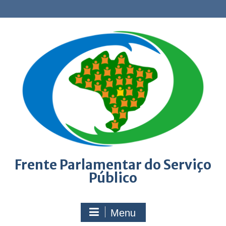
Skip
to
content
Frente Parlamentar do Serviço
Público
Menu