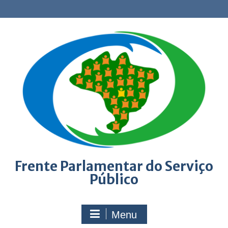
Skip
to
content
Frente Parlamentar do Serviço
Público
Menu