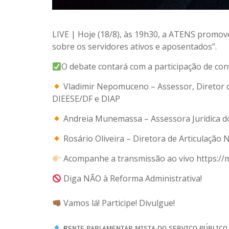
LIVE | Hoje (18/8), às 19h30, a ATENS promo
sobre os servidores ativos e aposentados”.
O debate contará com a participação de con
Vladimir Nepomuceno – Assessor, Diretor 
DIEESE/DF e DIAP
Andreia Munemassa – Assessora Jurídica d
Rosário Oliveira – Diretora de Articulação
Acompanhe a transmissão ao vivo https://
Diga NÃO à Reforma Administrativa!
⠀
Vamos lá! Participe! Divulgue!
⠀
ғʀᴇɴᴛᴇ ᴘᴀʀʟᴀᴍᴇɴᴛᴀʀ ᴍɪsᴛᴀ ᴅᴏ sᴇʀᴠɪᴄ̧ᴏ ᴘᴜ́ʙʟɪᴄᴏ