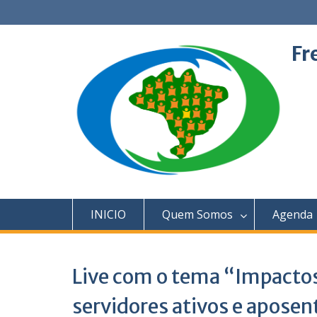
Skip
to
content
Fr
INICIO
Quem Somos
Agenda
Live com o tema “Impactos
servidores ativos e apose