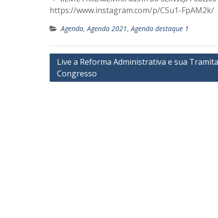
https://www.instagram.com/p/CSu1-FpAM2k/
Agenda
,
Agenda 2021
,
Agenda destaque 1
Navegação
Live a Reforma Administrativa e sua Tramit
Congresso
de
Post