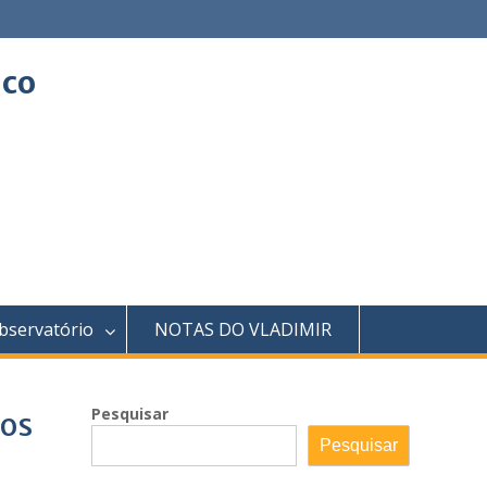
ico
bservatório
NOTAS DO VLADIMIR
Pesquisar
 os
Pesquisar