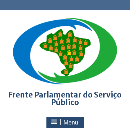
Skip
to
content
Frente Parlamentar do Serviço
Público
Menu