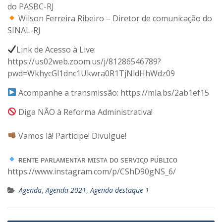
do PASBC-RJ
Wilson Ferreira Ribeiro – Diretor de comunicação do
SINAL-RJ
Link de Acesso à Live:
https://us02web.zoom.us/j/81286546789?
pwd=WkhycGl1dnc1Ukwra0R1TjNldHhWdz09
Acompanhe a transmissão: https://mla.bs/2ab1ef15
Diga NÃO à Reforma Administrativa!
⠀
Vamos lá! Participe! Divulgue!
⠀
ғʀᴇɴᴛᴇ ᴘᴀʀʟᴀᴍᴇɴᴛᴀʀ ᴍɪsᴛᴀ ᴅᴏ sᴇʀᴠɪᴄ̧ᴏ ᴘᴜ́ʙʟɪᴄᴏ
https://www.instagram.com/p/CShD90gNS_6/
Agenda
,
Agenda 2021
,
Agenda destaque 1