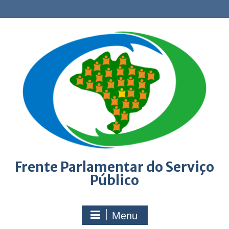
Skip
to
content
Frente Parlamentar do Serviço
Público
Menu