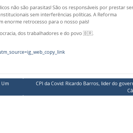
icos não são parasitas! São os responsáveis por prestar ser
nstitucionais sem interferências políticas. A Reforma
um enorme retrocesso para o nosso país!
cracia, dos trabalhadores e do povo 🇧🇷.
utm_source=ig_web_copy_link
a Um
CPI da Covid: Ricardo Barros, lider do gove
Câ