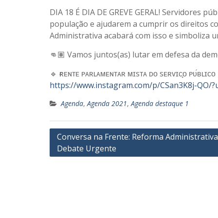
DIA 18 É DIA DE GREVE GERAL! Servidores públ
população e ajudarem a cumprir os direitos co
Administrativa acabará com isso e simboliza 
👊🏽 Vamos juntos(as) lutar em defesa da demo
🔹 ғʀᴇɴᴛᴇ ᴘᴀʀʟᴀᴍᴇɴᴛᴀʀ ᴍɪsᴛᴀ ᴅᴏ sᴇʀᴠɪᴄ̧ᴏ ᴘᴜ́ʙʟɪᴄᴏ
https://www.instagram.com/p/CSan3K8j-QO/?
Agenda
,
Agenda 2021
,
Agenda destaque 1
Navegação
Conversa na Frente: Reforma Administrativ
Debate Urgente
de
Post