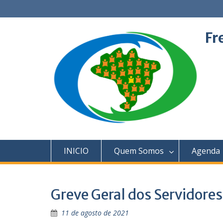
Skip
to
content
Fr
INICIO
Quem Somos
Agenda
Greve Geral dos Servidores
11 de agosto de 2021