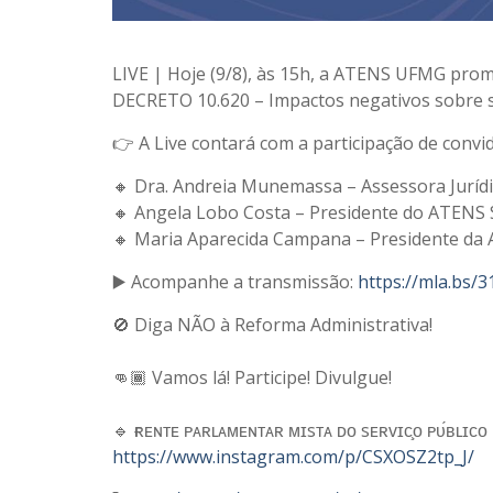
LIVE | Hoje (9/8), às 15h, a ATENS UFMG p
DECRETO 10.620 – Impactos negativos sobre s
👉 A Live contará com a participação de convid
🔸 Dra. Andreia Munemassa – Assessora Jurí
🔸 Angela Lobo Costa – Presidente do ATENS 
🔸 Maria Aparecida Campana – Presidente da
▶️ Acompanhe a transmissão:
https://mla.bs/
🚫 Diga NÃO à Reforma Administrativa!
⠀
👊🏾 Vamos lá! Participe! Divulgue!
⠀
🔹 ғʀᴇɴᴛᴇ ᴘᴀʀʟᴀᴍᴇɴᴛᴀʀ ᴍɪsᴛᴀ ᴅᴏ sᴇʀᴠɪᴄ̧ᴏ ᴘᴜ́ʙʟɪᴄᴏ
https://www.instagram.com/p/CSXOSZ2tp_J/