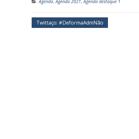
Agenda
,
Agenda 2021
,
Agenda destaque 1
Navegação
Twittaço: #DeformaAdmNão
de
Post