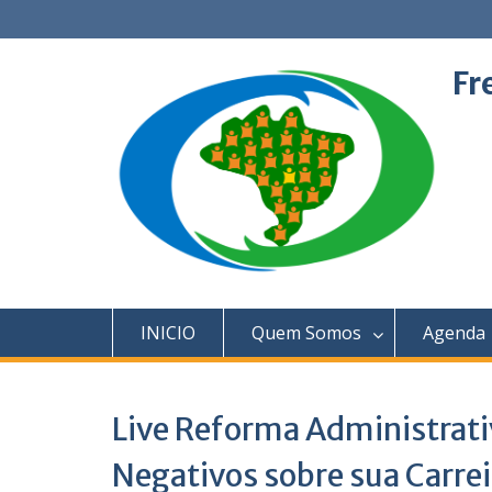
Skip
to
content
Fr
INICIO
Quem Somos
Agenda
Live Reforma Administrati
Negativos sobre sua Carre