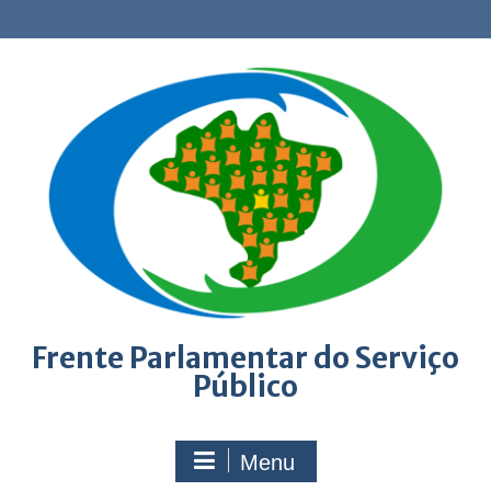
Skip
to
content
Frente Parlamentar do Serviço
Público
Menu