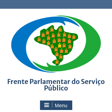
Skip
to
content
Frente Parlamentar do Serviço
Público
Menu