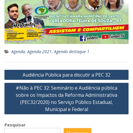
Agenda
,
Agenda 2021
,
Agenda destaque 1
Navegação
Audiência Pública para discutir a PEC 32
de
#Não à PEC 32: Seminário e Audiência pública
Post
sobre os Impactos da Reforma Administrativa
(PEC32/2020) no Serviço Público Estadual,
Municipal e Federal
Pesquisar