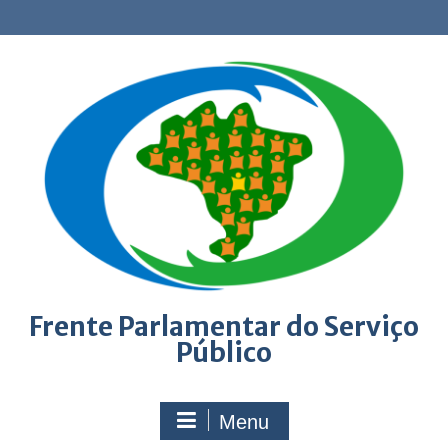
Skip
to
content
Frente Parlamentar do Serviço
Público
Menu