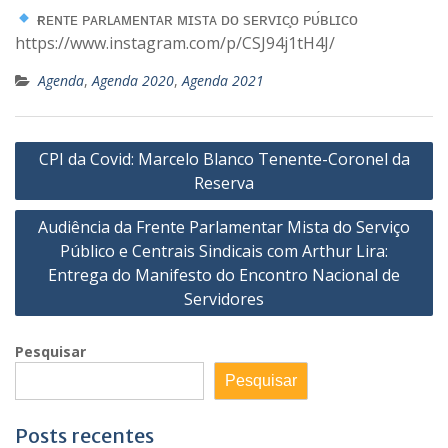
ғʀᴇɴᴛᴇ ᴘᴀʀʟᴀᴍᴇɴᴛᴀʀ ᴍɪsᴛᴀ ᴅᴏ sᴇʀᴠɪᴄ̧ᴏ ᴘᴜ́ʙʟɪᴄᴏ
https://www.instagram.com/p/CSJ94j1tH4J/
Agenda
,
Agenda 2020
,
Agenda 2021
Navegação
CPI da Covid: Marcelo Blanco Tenente-Coronel da
de
Reserva
Post
Audiência da Frente Parlamentar Mista do Serviço
Público e Centrais Sindicais com Arthur Lira:
Entrega do Manifesto do Encontro Nacional de
Servidores
Pesquisar
Pesquisar
Posts recentes