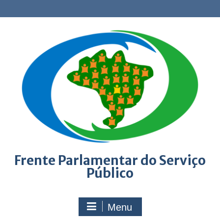
Skip
to
content
Frente Parlamentar do Serviço
Público
Menu