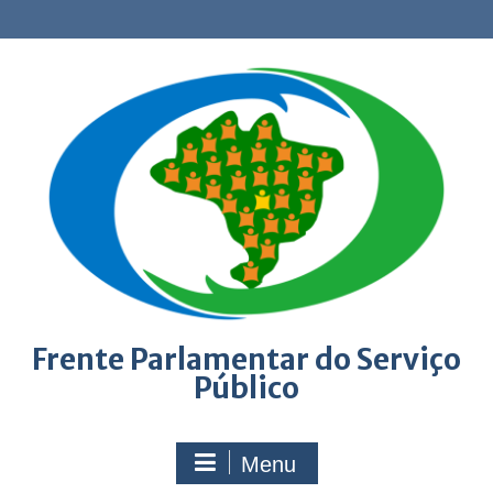
Skip
to
content
Frente Parlamentar do Serviço
Público
Menu