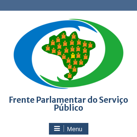
Skip
to
content
Frente Parlamentar do Serviço
Público
Menu