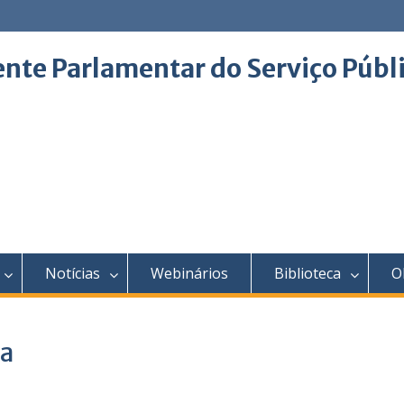
ente Parlamentar do Serviço Públ
Notícias
Webinários
Biblioteca
O
a