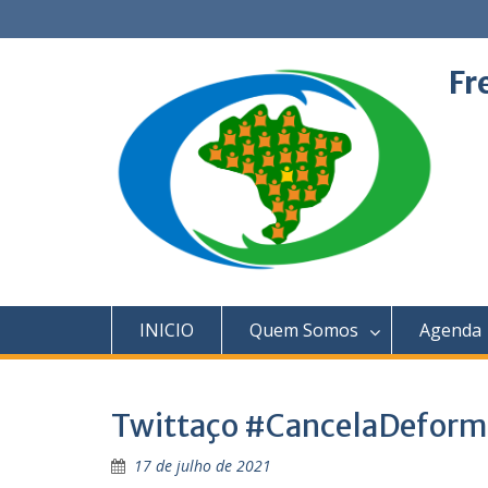
Skip
to
content
Fr
INICIO
Quem Somos
Agenda
Twittaço #CancelaDeform
17 de julho de 2021