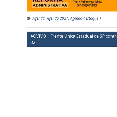
Agenda
,
Agenda 2021
,
Agenda destaque 1
Navegação
AOVIVO | Frente Única Estadual de SP contr
32
de
Post