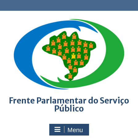
Skip
to
content
Frente Parlamentar do Serviço
Público
Menu