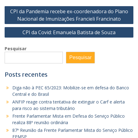
Navegação
CPI da Pandemia recebe ex-coordenadora do Plano
de
Nacional de Imunizações Francieli Francinato
Post
CPI da Covid: Emanuela Batista de Souza
Pesquisar
Pesquisar
Posts recentes
Diga não à PEC 65/2023: Mobilize-se em defesa do Banco
Central e do Brasil
ANFIP reage contra tentativa de extinguir o Carf e alerta
para risco ao sistema tributário
Frente Parlamentar Mista em Defesa do Serviço Público
realiza 88ª reunião ordinária
87ª Reunião da Frente Parlamentar Mista do Serviço Público
FPMSP