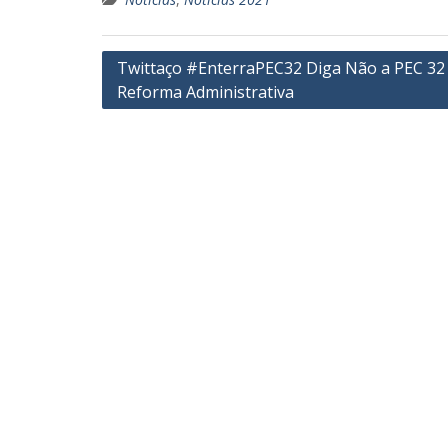
Navegação
Twittaço #EnterraPEC32 Diga Não a PEC 32
Reforma Administrativa
de
Post