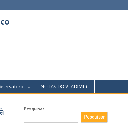
ico
bservatório
NOTAS DO VLADIMIR
Pesquisar
 à
Pesquisar